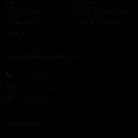
Home
Centre d'aide
Menus alimentaires
Politique de confidentialité
À propos de nous
Conditions d'utilisation
Nos chefs
COORDONNÉES DE CONTACT
+41 71 988 44 50
info@langolinopizza.ch
www.langolinopizza.ch
LOCALISATION