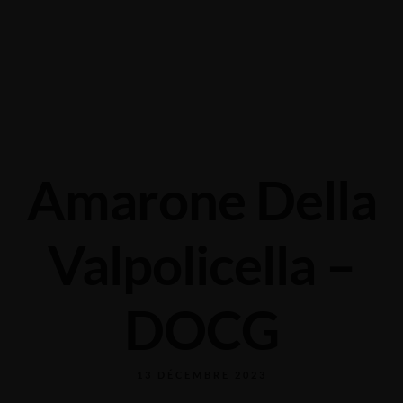
Grabengasse 3, 9620 Lichtensteig, Switzerland
+41 71 988 44 50
Amarone Della
Valpolicella –
DOCG
13 DÉCEMBRE 2023