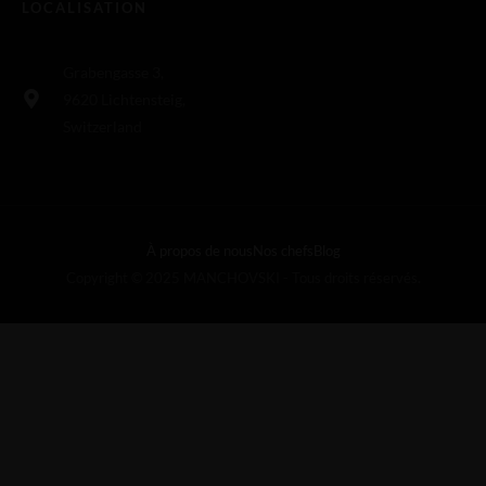
LOCALISATION
Grabengasse 3,
9620 Lichtensteig,
Switzerland
À propos de nous
Nos chefs
Blog
Copyright © 2025 MANCHOVSKI - Tous droits réservés.