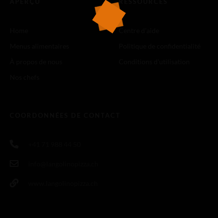
APERÇU
RESSOURCES
Home
Centre d'aide
Menus alimentaires
Politique de confidentialité
À propos de nous
Conditions d'utilisation
Nos chefs
COORDONNÉES DE CONTACT
+41 71 988 44 50
info@langolinopizza.ch
www.langolinopizza.ch