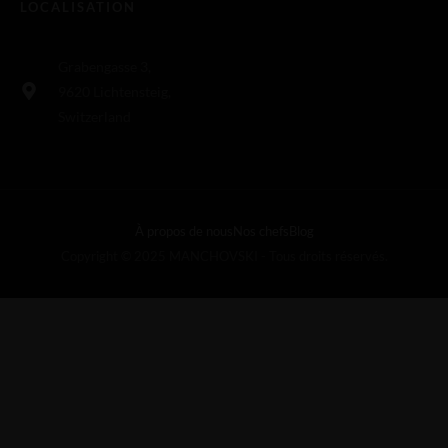
LOCALISATION
Grabengasse 3,
9620 Lichtensteig,
Switzerland
À propos de nous
Nos chefs
Blog
Copyright © 2025 MANCHOVSKI - Tous droits réservés.