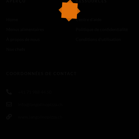
APERÇU
RESSOURCES
Home
Centre d'aide
Menus alimentaires
Politique de confidentialité
À propos de nous
Conditions d'utilisation
Nos chefs
COORDONNÉES DE CONTACT
+41 71 988 44 50
info@langolinopizza.ch
www.langolinopizza.ch