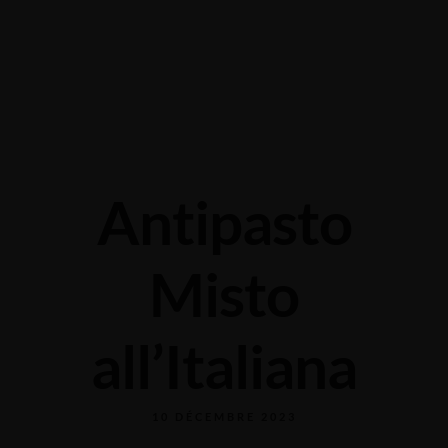
Grabengasse 3, 9620 Lichtensteig, Switzerland
+41 71 988 44 50
Antipasto
Misto
all’Italiana
10 DÉCEMBRE 2023