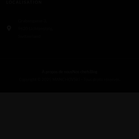
LOCALISATION
Grabengasse 3,
9620 Lichtensteig,
Switzerland
À propos de nous
Nos chefs
Blog
Copyright © 2025 MANCHOVSKI - Tous droits réservés.