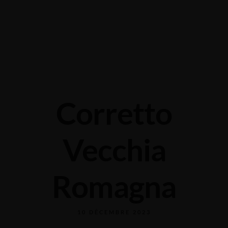
Grabengasse 3, 9620 Lichtensteig, Switzerland
+41 71 988 44 50
Corretto
Vecchia
Romagna
10 DÉCEMBRE 2023