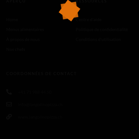
APERÇU
RESSOURCES
Home
Centre d'aide
Menus alimentaires
Politique de confidentialité
À propos de nous
Conditions d'utilisation
Nos chefs
COORDONNÉES DE CONTACT
+41 71 988 44 50
info@langolinopizza.ch
www.langolinopizza.ch