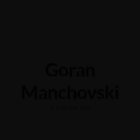
Grabengasse 3, 9620 Lichtensteig, Switzerland
+41 71 988 44 50
Goran
Manchovski
11 GENNAIO 2024