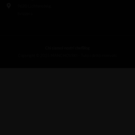
9620 Lichtensteig,
Svizzera
Chi siamo
I nostri chef
Blog
Copyright © 2025 MANCHOVSKI - Tutti i diritti riservati.