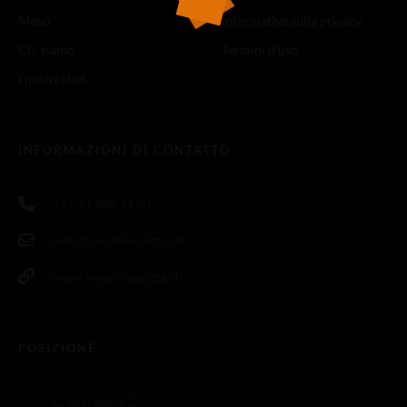
Menù
Informativa sulla privacy
Chi siamo
Termini d'uso
I nostri chef
INFORMAZIONI DI CONTATTO
+41 71 988 44 50
info@langolinopizza.ch
www.langolinopizza.ch
POSIZIONE
Grabengasse 3,