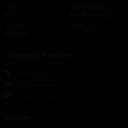
Home
Centro assistenza
Menù
Informativa sulla privacy
Chi siamo
Termini d'uso
I nostri chef
INFORMAZIONI DI CONTATTO
+41 71 988 44 50
info@langolinopizza.ch
www.langolinopizza.ch
POSIZIONE