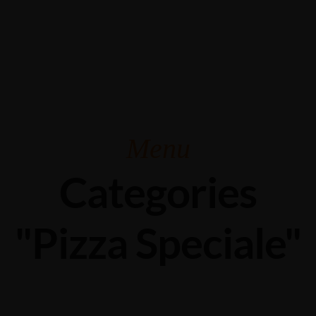
Grabengasse 3, 9620 Lichtensteig, Switzerland
+41 71 988 44 50
Menu
Categories
"Pizza Speciale"