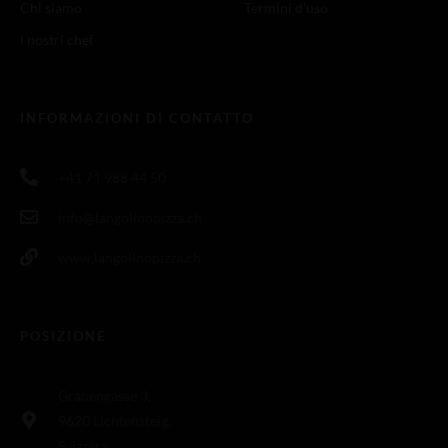
Chi siamo
Termini d'uso
I nostri chef
INFORMAZIONI DI CONTATTO
+41 71 988 44 50
info@langolinopizza.ch
www.langolinopizza.ch
POSIZIONE
Grabengasse 3,
9620 Lichtensteig,
Svizzera