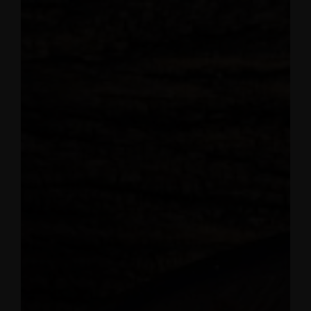
Grabengasse 3, 9620 Lichtensteig, Switzerland
+41 71 988 44 50