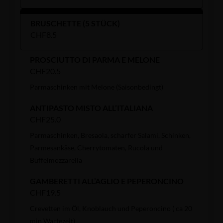
BRUSCHETTE (5 STÜCK)
CHF8.5
PROSCIUTTO DI PARMA E MELONE
CHF20.5
Parmaschinken mit Melone (Saisonbedingt)
ANTIPASTO MISTO ALL’ITALIANA
CHF25.0
Parmaschinken, Bresaola, scharfer Salami, Schinken,
Parmesankäse, Cherrytomaten, Rucola und
Büffelmozzarella
GAMBERETTI ALL’AGLIO E PEPERONCINO
CHF19.5
Crevetten im Öl, Knoblauch und Peperoncino ( ca 20
min Wartezeit)