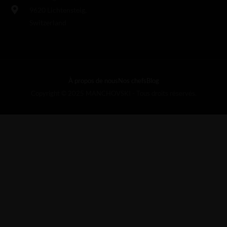
9620 Lichtensteig,
Switzerland
À propos de nous
Nos chefs
Blog
Copyright © 2025 MANCHOVSKI - Tous droits réservés.