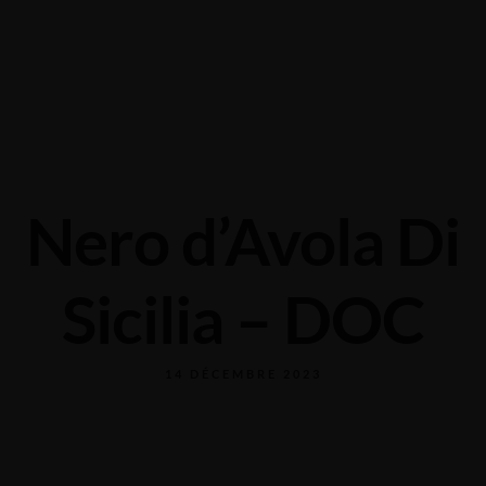
Grabengasse 3, 9620 Lichtensteig, Switzerland
+41 71 988 44 50
Nero d’Avola Di
Sicilia – DOC
14 DÉCEMBRE 2023