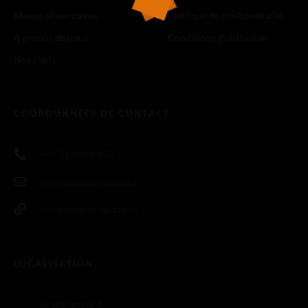
Menus alimentaires
Politique de confidentialité
À propos de nous
Conditions d'utilisation
Nos chefs
COORDONNÉES DE CONTACT
+41 71 988 44 50
info@langolinopizza.ch
www.langolinopizza.ch
LOCALISATION
Grabengasse 3,