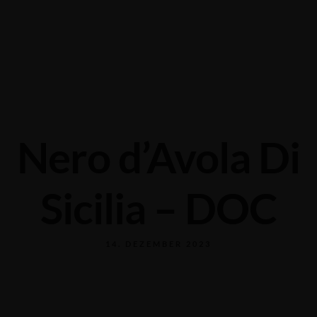
Grabengasse 3, 9620 Lichtensteig, Switzerland
+41 71 988 44 50
Nero d’Avola Di
Sicilia – DOC
14. DEZEMBER 2023