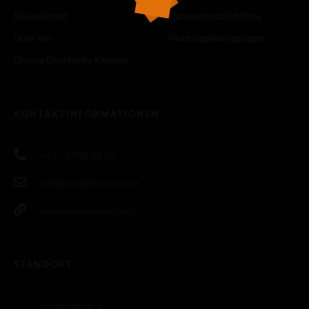
Speisekarten
Datenschutzrichtlinie
Über uns
Nutzungsbedingungen
Unsere Chefköche Kennen
KONTAKTINFORMATIONEN
+41 71 988 44 50
info@langolinopizza.ch
www.langolinopizza.ch
STANDORT
Grabengasse 3,