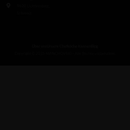
9620 Lichtensteig,
Schweiz
Über uns
Unsere Chefköche Kennen
Blog
Copyright © 2025 MANCHOVSKI - Alle Rechte vorbehalten.