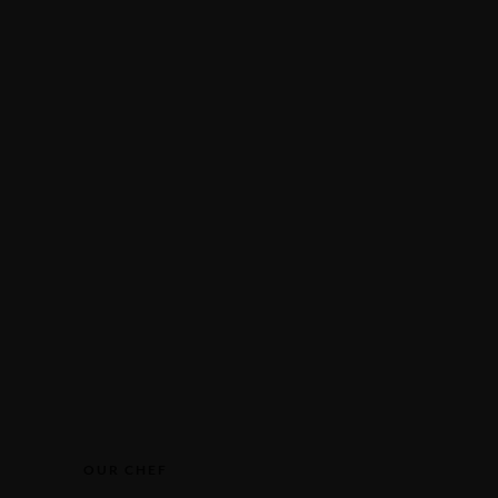
NÇAIS
IANO
PRENOTAZIONE
TSCH
LISH
NÇAIS
Effettuare una prenotazione
Effettuare una prenotazione
OUR CHEF