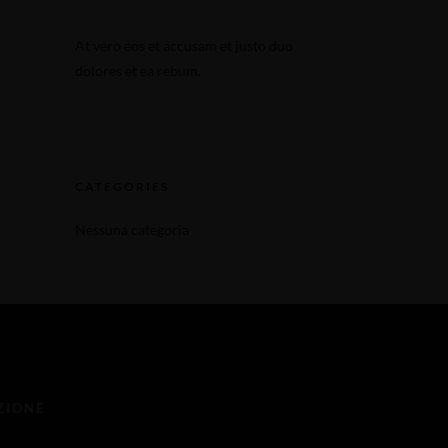
Effettuare una prenotazione
At vero eos et accusam et justo duo
Effettuare una prenotazione
dolores et ea rebum.
CATEGORIES
Nessuna categoria
ZIONE