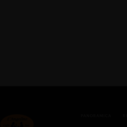
11:30 - 13:30
18:00 - 22
Domenica - Chiuso
PANORAMICA
R