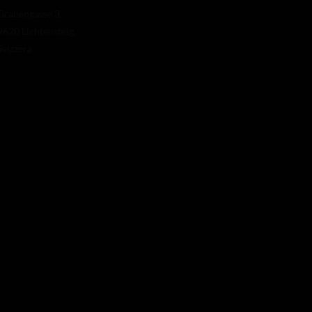
Grabengasse 3,
9620 Lichtensteig,
Svizzera