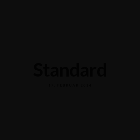
Grabengasse 3, 9620 Lichtensteig, Switzerland
+41 71 988 44 50
Standard
17. FEBRUAR 2014