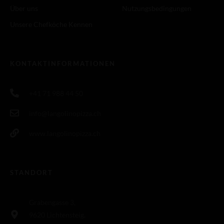
Über uns
Nutzungsbedingungen
Unsere Chefköche Kennen
KONTAKTINFORMATIONEN
+41 71 988 44 50
info@langolinopizza.ch
www.langolinopizza.ch
STANDORT
Grabengasse 3,
9620 Lichtensteig,