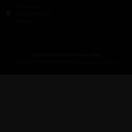
Grabengasse 3,
9620 Lichtensteig,
Schweiz
Über uns
Unsere Chefköche Kennen
Blog
Copyright © 2025 MANCHOVSKI - Alle Rechte vorbehalten.