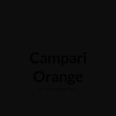
Grabengasse 3, 9620 Lichtensteig, Switzerland
+41 71 988 44 50
Campari
Orange
10. DEZEMBER 2023