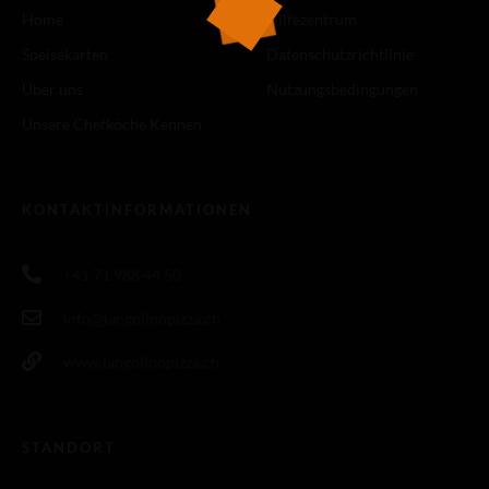
Home
Hilfezentrum
Speisekarten
Datenschutzrichtlinie
Über uns
Nutzungsbedingungen
Unsere Chefköche Kennen
KONTAKTINFORMATIONEN
+41 71 988 44 50
info@langolinopizza.ch
www.langolinopizza.ch
STANDORT