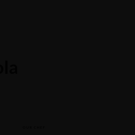
ITALIANO
DEUTSCH
RESERVIERUNG
ENGLISH
FRANÇAIS
ola
ITALIANO
n
Eine Reservierung vornehmen
n
Eine Reservierung vornehmen
OUR CHEF