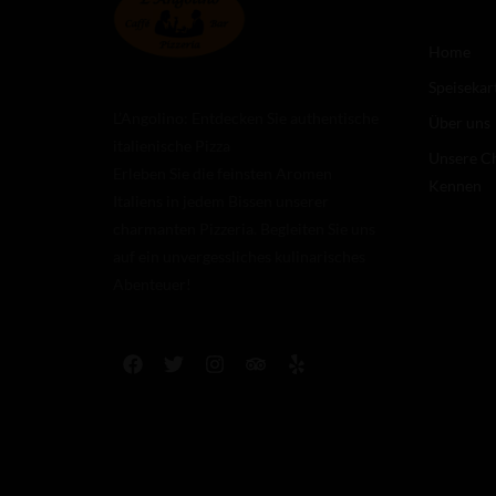
Home
Speisekar
L’Angolino: Entdecken Sie authentische
Über uns
italienische Pizza
Unsere C
Erleben Sie die feinsten Aromen
Kennen
Italiens in jedem Bissen unserer
charmanten Pizzeria. Begleiten Sie uns
auf ein unvergessliches kulinarisches
Abenteuer!