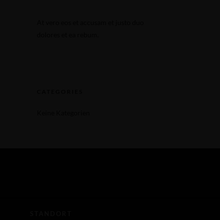
n
Eine Reservierung vornehmen
At vero eos et accusam et justo duo
n
Eine Reservierung vornehmen
dolores et ea rebum.
CATEGORIES
Keine Kategorien
STANDORT