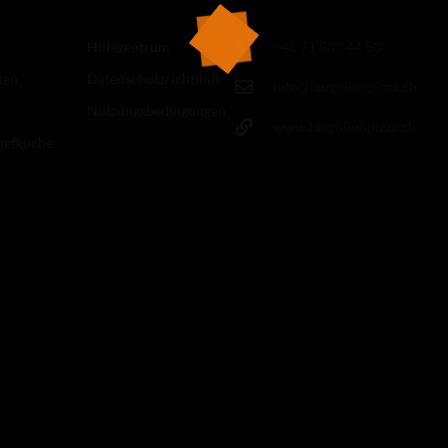
Hilfezentrum
+41 71 988 44 50
ten
Datenschutzrichtlinie
info@langolinopizza.ch
Nutzungsbedingungen
www.langolinopizza.ch
hefköche