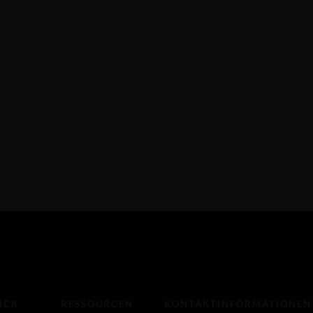
Wegbeschreibung erhalte
22:30 Uhr
Wegbeschreibung erhalte
ICK
RESSOURCEN
KONTAKTINFORMATIONEN