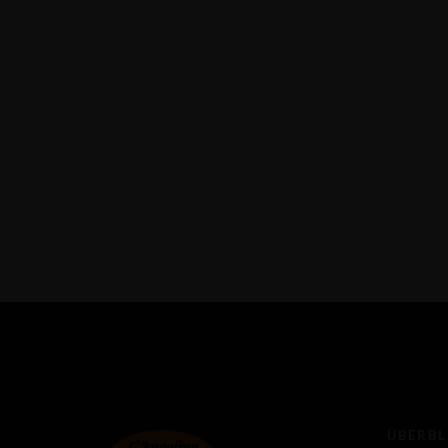
11:30 - 13:30 Uhr
18:00 - 
Sonntag - geschlossen
ÜBERBL