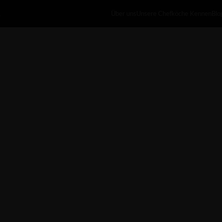
Über uns
Unsere Chefköche Kennen
Blo
.